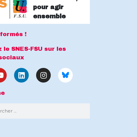
pour agir
ensemble
formés !
 le SNES-FSU sur les
sociaux
he