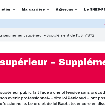
étier
Ma carrière
Agissons
Le SNES-F
Enseignement supérieur – Supplément de l’US n°872
supérieur – Suppléme
upérieur public fait face à une offensive sans précéde
 son avenir professionnel» – dite loi Pénicaud –, ont p
ofessionnelle. Le projet de loi Baptiste, encore en di