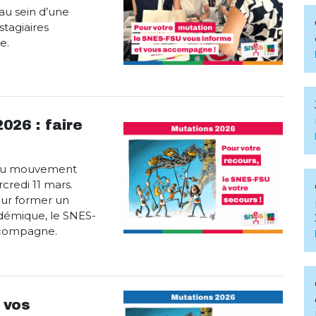
 au sein d’une
stagiaires
e.
26 : faire
e du mouvement
credi 11 mars.
our former un
adémique, le SNES-
accompagne.
 vos