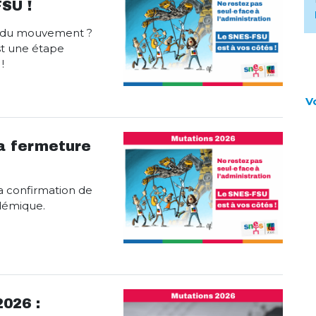
SU !
e du mouvement ?
st une étape
!
V
la fermeture
la confirmation de
démique.
026 :