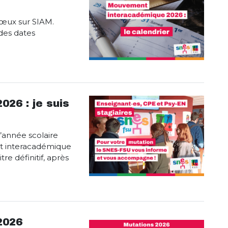
vœux sur SIAM.
 des dates
26 : je suis
l’année scolaire
t interacadémique
tre définitif, après
2026