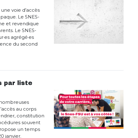
t une voie d’accès
 opaque. Le SNES-
ne et revendique
arents. Le SNES-
r·es agrégé·es
rence du second
 par liste
de nombreuses
 l’accès au corps
ndrier, constitution
procédures souvent
propose un temps
0 janvier.