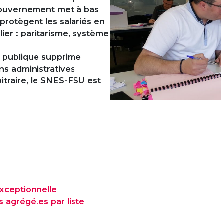
e gouvernement met à bas
 protègent les salariés en
lier : paritarisme, système
n publique supprime
s administratives
rbitraire, le SNES-FSU est
exceptionnelle
 agrégé.es par liste