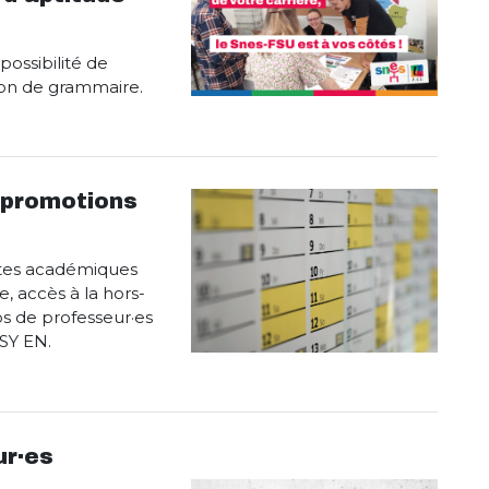
ossibilité de
tion de grammaire.
 promotions
ates académiques
 accès à la hors-
ps de professeur·es
PSY EN.
ur·es