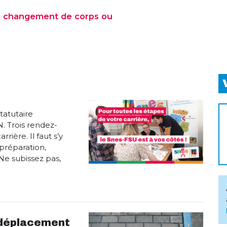
s changement de corps ou
tatutaire
N. Trois rendez-
rière. Il faut s’y
 préparation,
e subissez pas,
 déplacement