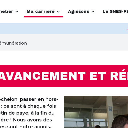
étier
Ma carrière
Agissons
Le SNES-F
rémunération
 AVANCEMENT ET R
 échelon, passer en hors-
 : ce sont à chaque fois
tin de paye, à la fin du
ière ! Nous avons des
res sont notre acquis.