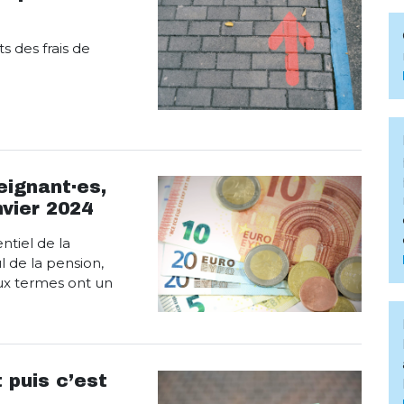
 des frais de
eignant·es,
nvier 2024
ntiel de la
l de la pension,
ux termes ont un
 puis c’est