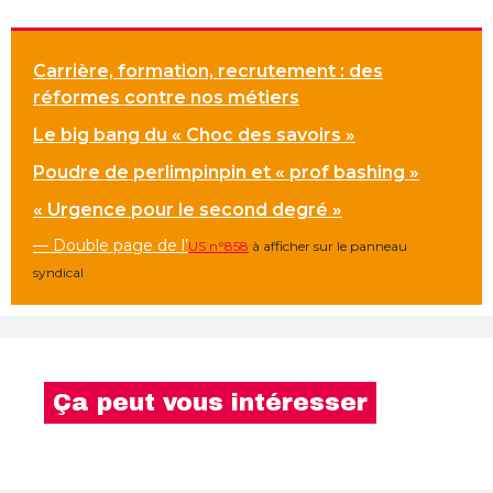
Carrière, formation, recrutement : des
réformes contre nos métiers
Le big bang du « Choc des savoirs »
Poudre de perlimpinpin et « prof bashing »
« Urgence pour le second degré »
— Double page de l’
US n°858
à afficher sur le panneau
syndical
Ça peut vous intéresser