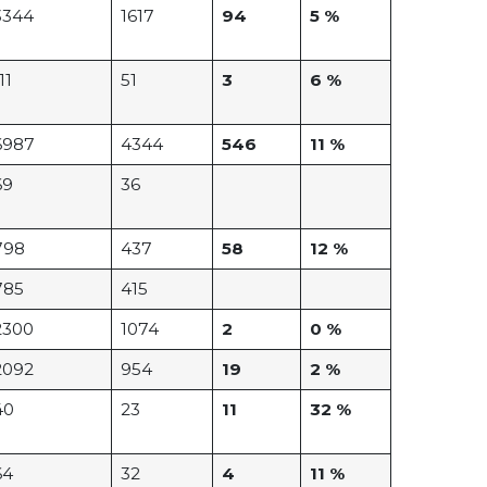
3344
1617
94
5 %
11
51
3
6 %
6987
4344
546
11 %
69
36
798
437
58
12 %
785
415
2300
1074
2
0 %
2092
954
19
2 %
40
23
11
32 %
64
32
4
11 %