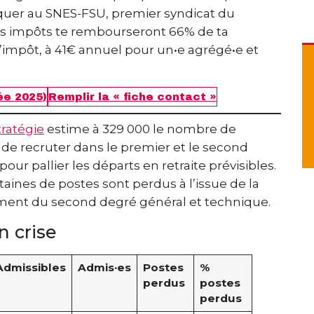
iquer au SNES-FSU, premier syndicat du
es impôts te rembourseront 66% de ta
 d’impôt, à 41€ annuel pour un
·
e agrégé
·
e et
ée 2025)
Remplir la « fiche contact »
tratégie
estime à 329 000 le nombre de
 de recruter dans le premier et le second
r pallier les départs en retraite prévisibles.
aines de postes sont perdus à l’issue de la
ment du second degré général et technique.
n crise
Admissibles
Admis·es
Postes
%
perdus
postes
perdus