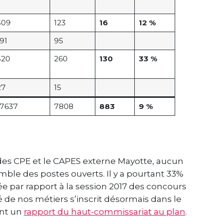
309
123
16
12 %
91
95
520
260
130
33 %
27
15
17637
7808
883
9 %
es CPE et le CAPES externe Mayotte, aucun
mble des postes ouverts. Il y a pourtant 33%
e par rapport à la session 2017 des concours
té de nos métiers s’inscrit désormais dans le
nt un
rapport du haut-commissariat au plan
.