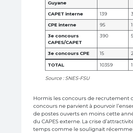
Guyane
CAPET interne
139
CPE interne
95
1
3e concours
390
CAPES/CAPET
3e concours CPE
15
TOTAL
10359
Source : SNES-FSU
Hormis les concours de recrutement d
concours ne parvient à pourvoir l’ense
de postes ouverts en moins cette anné
du CAPES externe. La crise d’attractivi
temps comme le soulignait récemme