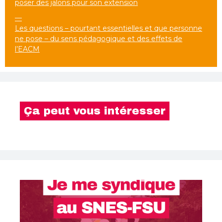
poser des jalons pour son extension
—
Les questions – pourtant essentielles et que personne
ne pose – du sens pédagogique et des effets de
l’EACM
Ça peut vous intéresser