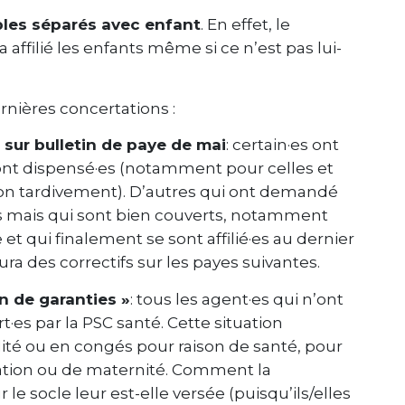
les séparés avec enfant
. En effet, le
affilié les enfants même si ce n’est pas lui-
nières concertations :
SC sur bulletin de paye de mai
: certain·es ont
 sont dispensé·es (notamment pour celles et
ation tardivement). D’autres qui ont demandé
evés mais qui sont bien couverts, notamment
 et qui finalement se sont affilié·es au dernier
ra des correctifs sur les payes suivantes.
n de garanties »
: tous les agent·es qui n’ont
·es par la PSC santé. Cette situation
ité ou en congés pour raison de santé, pour
ucation ou de maternité. Comment la
le socle leur est-elle versée (puisqu’ils/elles