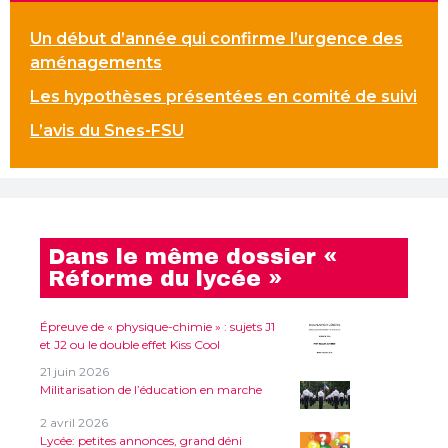
Un début d’année qui confirme l’urgence des
aménagements
Les hypothèses présentées en comité de suivi
L’avis du Snes-FSU
Dans le même dossier «
Réforme du lycée »
Épreuve de « physique-chimie » : sujets J1
et J2 ou le double effet Kiss Cool
21 juin 2026
Militarisation de l’éducation en marche
2 avril 2026
Lycée: petites annonces, grand déni