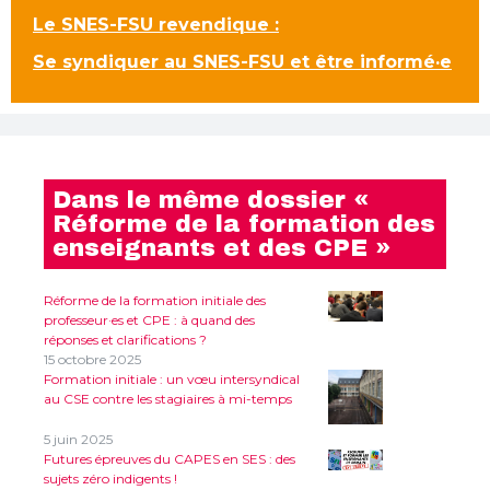
Le SNES-FSU revendique :
Se syndiquer au SNES-FSU et être informé·e
Dans le même dossier «
Réforme de la formation des
enseignants et des CPE »
Réforme de la formation initiale des
professeur·es et CPE : à quand des
réponses et clarifications ?
15 octobre 2025
Formation initiale : un vœu intersyndical
au CSE contre les stagiaires à mi-temps
5 juin 2025
Futures épreuves du CAPES en SES : des
sujets zéro indigents !