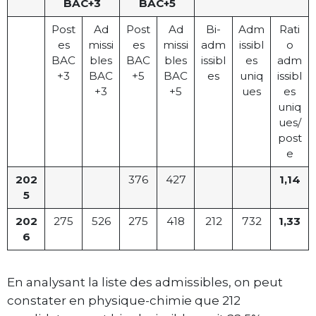
BAC+3
BAC+5
Post
Ad
Post
Ad
Bi-
Adm
Rati
es
missi
es
missi
adm
issibl
o
BAC
bles
BAC
bles
issibl
es
adm
+3
BAC
+5
BAC
es
uniq
issibl
+3
+5
ues
es
uniq
ues/
post
e
202
376
427
1,14
5
202
275
526
275
418
212
732
1,33
6
En analysant la liste des admissibles, on peut
constater en physique-chimie que 212