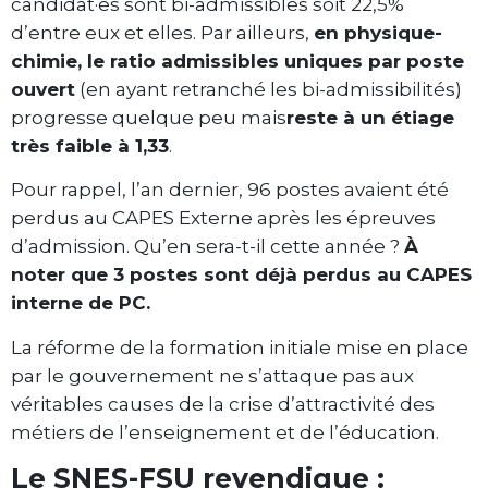
candidat·es sont bi-admissibles soit 22,5%
d’entre eux et elles. Par ailleurs,
en physique-
chimie,
l
e ratio admissibles uniques par poste
ouvert
(en ayant retranché les bi-admissibilités)
progresse quelque peu mais
reste à un étiage
très faible
à
1,33
.
Pour rappel, l’an dernier, 96 postes avaient été
perdus au CAPES Externe après les épreuves
d’admission. Qu’en sera-t-il cette année ?
À
noter que
3 postes sont
déjà
perdus au CAPES
interne
de PC
.
La réforme de la formation initiale mise en place
par le gouvernement ne s’attaque pas aux
véritables causes de la crise d’attractivité des
métiers de l’enseignement et de l’éducation.
Le SNES-FSU revendique :