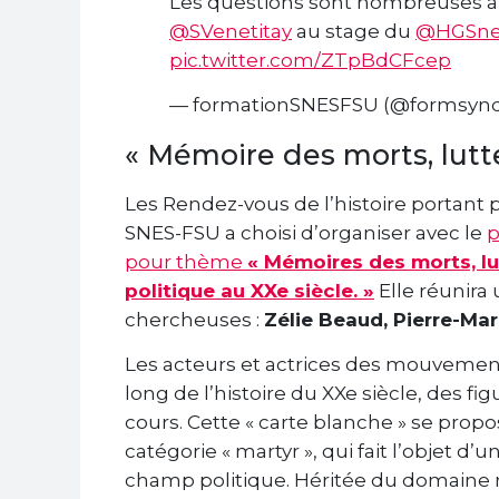
Les questions sont nombreuses apr
@SVenetitay
au stage du
@HGSne
pic.twitter.com/ZTpBdCFcep
— formationSNESFSU (@formsyn
« Mémoire des morts, lutt
Les Rendez-vous de l’histoire portant 
SNES-FSU a choisi d’organiser avec le
pour thème
« Mémoires des morts, lu
politique au XXe siècle. »
Elle réunira
chercheuses :
Zélie Beaud, Pierre-Mar
Les acteurs et actrices des mouvements
long de l’histoire du XXe siècle, des fi
cours. Cette « carte blanche » se prop
catégorie « martyr », qui fait l’objet d
champ politique. Héritée du domaine r