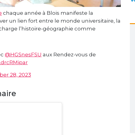
e
chaque année à Blois manifeste la
 un lien fort entre le monde universitaire, la
 charge l’histoire-géographie comme
ec
@HGSnesFSU
aux Rendez-vous de
/LdrcRMipar
er 28, 2023
naire