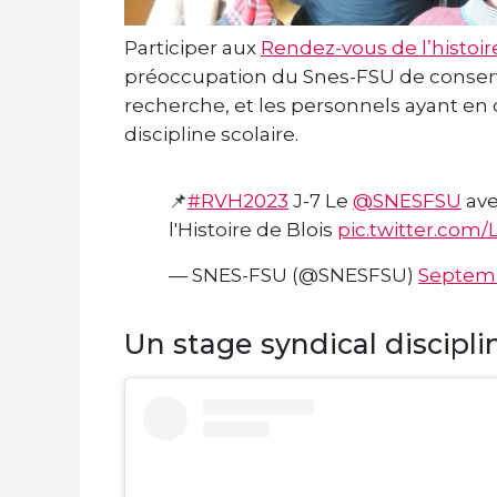
Participer aux
Rendez-vous de l’histoir
préoccupation du Snes-FSU de conserver
recherche, et les personnels ayant en
discipline scolaire.
📌
#RVH2023
J-7 Le
@SNESFSU
av
l'Histoire de Blois
pic.twitter.com
— SNES-FSU (@SNESFSU)
Septemb
Un stage syndical discipli