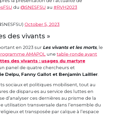
ès la présentation de l’actualité de
sFSU
du
@SNESFSU
au
#RVH2023
dSNESFSU)
October 5, 2023
es des vivants »
portant en 2023 sur
Les vivants et les morts
, le
programme AMAPOL
une
table-ronde ayant
ttes des vivants : usages du martyre
 un panel de quatre chercheurs et
ie Delpu, Fanny Gallot et Benjamin Laillier
.
 sociaux et politiques mobilisent, tout au
gures de disparu·es au service des luttes en
ose d’analyser ces dernières au prisme de la
’une utilisation transversale dans l’ensemble du
eligieux et transposée par calque à l’espace