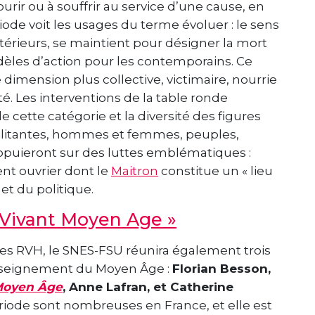
urir ou à souffrir au service d’une cause, en
e voit les usages du terme évoluer : le sens
térieurs, se maintient pour désigner la mort
dèles d’action pour les contemporains. Ce
dimension plus collective, victimaire, nourrie
té. Les interventions de la table ronde
de cette catégorie et la diversité des figures
 militantes, hommes et femmes, peuples,
’appuieront sur des luttes emblématiques :
t ouvrier dont le
Maitron
constitue un « lieu
et du politique.
 Vivant Moyen Age »
es RVH, le SNES-FSU réunira également trois
enseignement du Moyen Âge :
Florian Besson,
Moyen Âge
, Anne Lafran, et Catherine
ériode sont nombreuses en France, et elle est