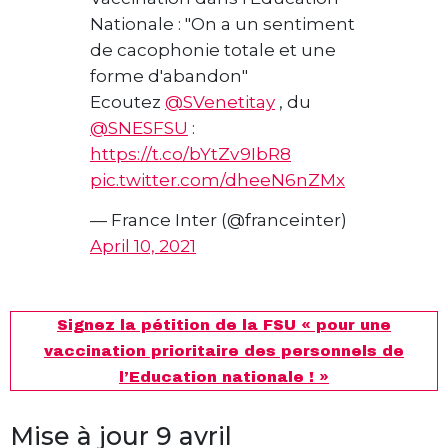
Nationale : "On a un sentiment
de cacophonie totale et une
forme d'abandon"
Ecoutez
@SVenetitay
, du
@SNESFSU
:
https://t.co/bYtZv9IbR8
pic.twitter.com/dheeN6nZMx
— France Inter (@franceinter)
April 10, 2021
Signez la pétition de la FSU « pour une
vaccination prioritaire des personnels de
l’Education nationale ! »
Mise à jour 9 avril