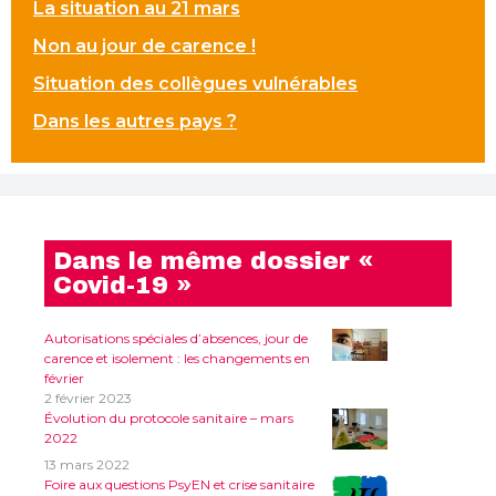
La situation au 21 mars
Non au jour de carence !
Situation des collègues vulnérables
Dans les autres pays ?
Dans le même dossier «
Covid-19 »
Autorisations spéciales d’absences, jour de
carence et isolement : les changements en
février
2 février 2023
Évolution du protocole sanitaire – mars
2022
13 mars 2022
Foire aux questions PsyEN et crise sanitaire