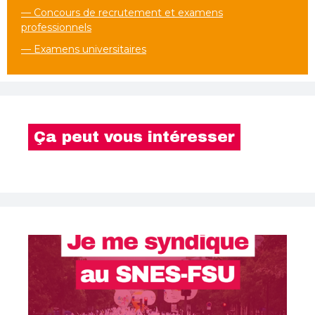
— Concours de recrutement et examens
professionnels
— Examens universitaires
Ça peut vous intéresser