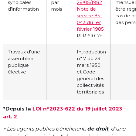
syndicales
par
28/05/1982
mensuel
d’information
mois
Note de
être reg
service 85-
cas de d
043 du 1er
des pers
février 1985
RLR 610-7d
Travaux d’une
Introduction
assemblée
n° 7 du 23
publique
mars 1950
élective
et Code
général des
collectivités
territoriales
*Depuis la
LOI n°2023-622 du 19 juillet 2023 –
art. 2
« Les agents publics bénéficient,
de droit
, d’une