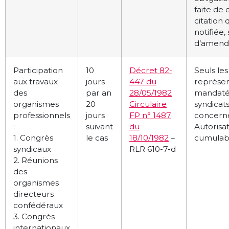
faite de 
citation q
notifiée,
d’amend
Participation
10
Décret 82-
Seuls les
aux travaux
jours
447 du
représen
des
par an
28/05/1982
mandatés
organismes
20
Circulaire
syndicat
professionnels
jours
FP n° 1487
concerné
:
suivant
du
Autorisa
1. Congrès
le cas
18/10/1982
–
cumulabl
syndicaux
RLR 610-7-d
2. Réunions
des
organismes
directeurs
confédéraux
3. Congrès
internationaux