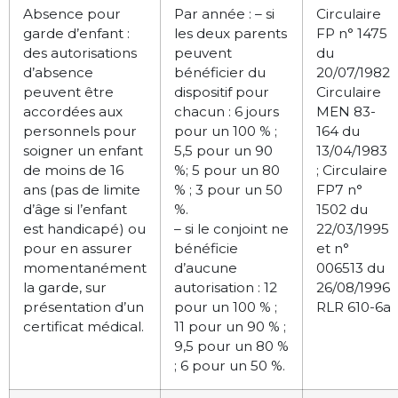
Absence pour
Par année : – si
Circulaire
garde d’enfant :
les deux parents
FP n° 1475
des autorisations
peuvent
du
d’absence
bénéficier du
20/07/1982
peuvent être
dispositif pour
Circulaire
accordées aux
chacun : 6 jours
MEN 83-
personnels pour
pour un 100 % ;
164 du
soigner un enfant
5,5 pour un 90
13/04/1983
de moins de 16
%; 5 pour un 80
; Circulaire
ans (pas de limite
% ; 3 pour un 50
FP7 n°
d’âge si l’enfant
%.
1502 du
est handicapé) ou
– si le conjoint ne
22/03/1995
pour en assurer
bénéficie
et n°
momentanément
d’aucune
006513 du
la garde, sur
autorisation : 12
26/08/1996
présentation d’un
pour un 100 % ;
RLR 610-6a
certificat médical.
11 pour un 90 % ;
9,5 pour un 80 %
; 6 pour un 50 %.