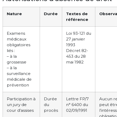
Nature
Durée
Textes de
Observa
référence
Examens
Loi 93-121 du
médicaux
27 janvier
obligatoires
1993
liés :
Décret 82-
– à la
453 du 28
grossesse
mai 1982
– à la
surveillance
médicale de
prévention
Participation à
Durée
Lettre FP/7
Aucun re
un jury de
du
n° 6400 du
peut êtr
cour d’assises
procès
02/09/1991
l’intéres
obligatio