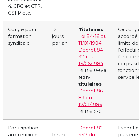
4. CPC et CTP,
CSFP etc.
Congé pour
12
Titulaires
Ce congé
formation
jours
Loi 84-16 du
accordé 
syndicale
par an
11/01/1984
limite de
Décret 84-
l’effectif
474 du
fonction
15/06/1984
–
corps, si
RLR 610-6-a
fonctio
Non-
service 
titulaires
Décret 86-
83 du
17/01/1986
–
RLR 615-0
Participation
1
Décret 82-
Excepti
aux réunions
heure
447 du
plusieur