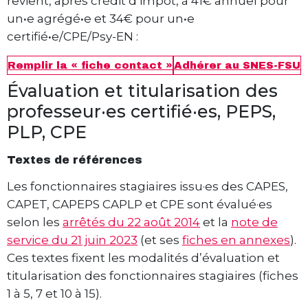
revient, après crédit d’impôt, à 41€ annuel pour
un
·
e agrégé
·
e et 34€ pour un
·
e
certifié
·
e/CPE/Psy-EN :
Remplir la « fiche contact »
Adhérer au SNES-FSU
Évaluation et titularisation des
professeur·es certifié·es, PEPS,
PLP, CPE
Textes de références
Les fonctionnaires stagiaires issu·es des CAPES,
CAPET, CAPEPS CAPLP et CPE sont évalué·es
selon les
arrêtés du 22 août 2014
et la
note de
service du 21 juin 2023
(et ses
fiches en annexes
).
Ces textes fixent les modalités d’évaluation et
titularisation des fonctionnaires stagiaires (fiches
1 à 5, 7 et 10 à 15).