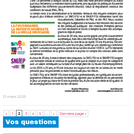
12 mars 2025
«
1
2
3
4
5
…
»
Dernière page »
Vos questions